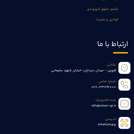
منشور حقوق شهروندی
قوانین و مقررات
ارتباط با ما
نشانی:
قزوین - میدان سرداران-خیابان شهید سلیمانی
شماره تماس:
028-33892000
پست الکترونیک:
info@ostan-qz.ir
کدپستی:
3414613155