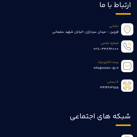
ارتباط با ما
نشانی:
قزوین - میدان سرداران-خیابان شهید سلیمانی
شماره تماس:
028-33892000
پست الکترونیک:
info@ostan-qz.ir
کدپستی:
3414613155
شبکه های اجتماعی