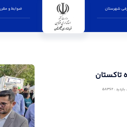
فی شهرستان
ضوابط و مقرر
- فرمانداری تاکستان
 تاکستان
زدید : 58362