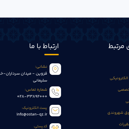
 مرتبط
ارتباط با ما
نشانی:
قزوین - میدان سرداران-خی
الکترونیکی
سلیمانی
تخصصی
شماره تماس:
028-33892000
ی
پست الکترونیک:
وق شهروندی
info@ostan-qz.ir
قررات
کدپستی: