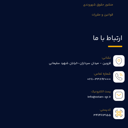
منشور حقوق شهروندی
قوانین و مقررات
ارتباط با ما
نشانی:
قزوین - میدان سرداران-خیابان شهید سلیمانی
شماره تماس:
028-33892000
پست الکترونیک:
info@ostan-qz.ir
کدپستی:
3414613155